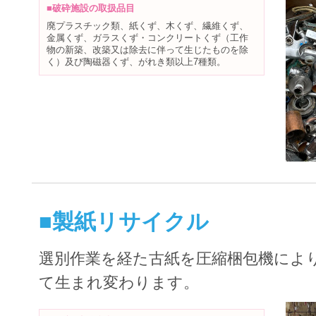
■破砕施設の取扱品目
廃プラスチック類、紙くず、木くず、繊維くず、
金属くず、ガラスくず・コンクリートくず（工作
物の新築、改築又は除去に伴って生じたものを除
く）及び陶磁器くず、がれき類以上7種類。
■製紙リサイクル
選別作業を経た古紙を圧縮梱包機によ
て生まれ変わります。